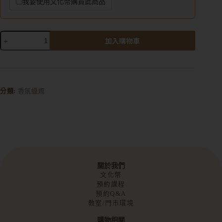
我要使用文化幣購買此商品
加入購物車
A
l
t
e
r
分類:
香氛蠟燭
n
a
t
i
v
e
:
關於我們
文化幣
預約課程
預約Q&A
教室/門市環境
購物相關