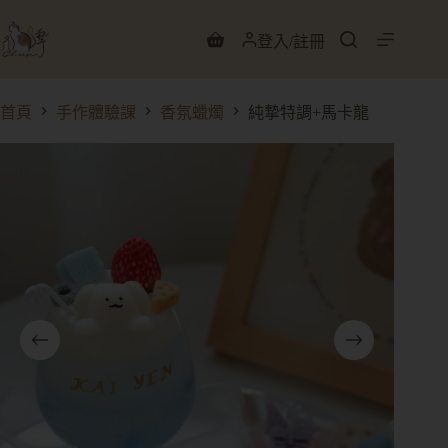
登入/註冊
首頁
手作體驗課
香氛蠟燭
純摯特調+馬卡龍