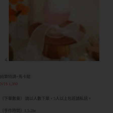
純摯特調+馬卡龍
NT$
1,380
〔下單數量〕 請以人數下單，5人以上包班請私訊。
〔手作時間〕1.5-2hr