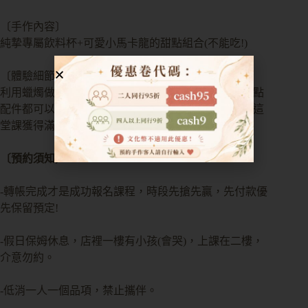
〔手作內容〕
純摯專屬飲料杯+可愛小馬卡龍的甜點組合(不能吃!)
〔體驗細節〕
利用蠟燭做出擬真飲料及馬卡龍甜點，不僅顏色、甜點
配件都可以自由選擇，想體驗最多蠟蠋技術都可以在這
堂課獲得滿足。
〔預約須知〕
-轉帳完成才是成功報名課程，時段先搶先贏，先付款優
先保留預定!
-假日保姆休息，店裡一樓有小孩(會哭)，上課在二樓，
介意勿約。
-低消一人一個品項，禁止攜伴。