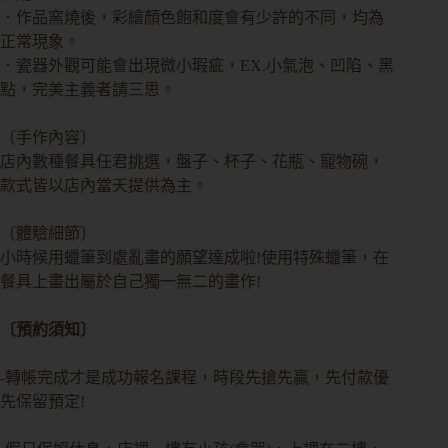
．作品窯燒後，彩繪顏色飽和度會有少許的不同，均為
正常現象。
．瓷器外觀可能會出現微小瑕疵，EX.小氣泡、凹陷、黑
點，完美主義者請三思。
〔手作內容〕
店內數種餐具任君挑選，盤子、杯子、花瓶、寵物碗，
款式皆以店內當天提供為主。
〔體驗細節〕
小時候用蠟筆到處亂畫的願望達成啦!使用特殊蠟筆，在
餐具上畫出屬於自己獨一無二的畫作!
〔預約須知〕
-轉帳完成才是成功報名課程，時段先搶先贏，先付款優
先保留預定!