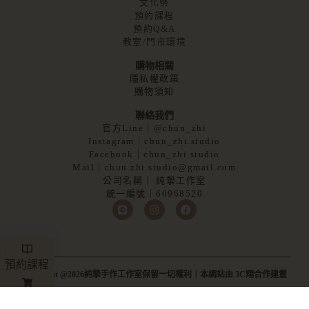
文化幣
預約課程
預約Q&A
教室/門市環境
購物相關
隱私權政策
購物須知
聯絡我們
官方Line｜@chun_zhi
Instagram｜chun_zhi.studio
Facebook｜chun_zhi.studio
Mail｜chun.zhi.studio@gmail.com
公司名稱｜ 純摯工作室
統一編號｜60968520
預約課程
Copyright @2026純摯手作工作室保留一切權利｜本網站由 3C翔合作建置
商品訂製