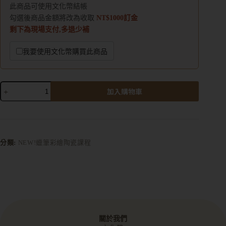
此商品可使用文化幣結帳
勾選後商品金額將改為收取
NT$1000訂金
剩下為現場支付,多退少補
我要使用文化幣購買此商品
加入購物車
A
l
t
e
r
分類:
NEW!蠟筆彩繪陶瓷課程
n
a
t
i
v
e
:
關於我們