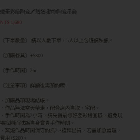
蠟筆彩繪陶瓷🖍️贈送-動物陶瓷吊飾
NT$
1,680
〔下單數量〕 請以人數下單，5人以上包班請私訊。
〔加購餐具〕+$800
〔手作時間〕2hr
〔注意事項〕詳讀後再預約唷!
．加購品項現場結帳。
．作品無法當天帶走，配合店內自取、宅配。
．手作時間為2小時，請先提前想好要彩繪圖樣，避免現
場找圖而耽誤自身寶貴手作時間。
．窯燒作品時間保守約抓2-3禮拜出貨，若需加急處理，
費用+$200。