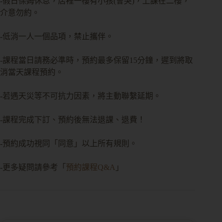
-假日保姆休息，店裡一樓有小孩(會哭)，上課在二樓，
介意勿約。
-低消一人一個品項，禁止攜伴。
-課程當日請務必準時，預約最多保留15分鐘，遲到將取
消當天課程預約。
-若遇天災等不可抗力因素，將主動聯繫延期。
-課程完成下訂、預約後無法退課、退費！
-預約成功視同「同意」以上所有規則。
-更多疑問請參考「
預約課程Q&A
」