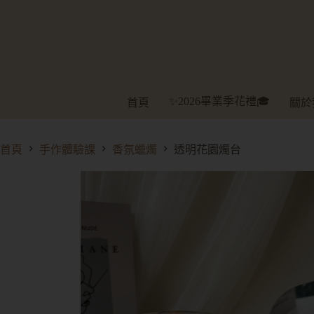
✨2026畢業季花禮🎓
首頁
關於
首頁
手作體驗課
香氛蠟燭
透明花園燭台