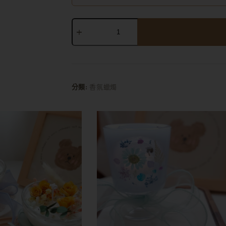
A
l
t
e
r
分類:
香氛蠟燭
n
a
t
i
v
e
: