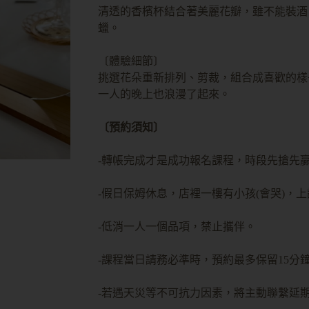
清透的香檳杯結合著美麗花瓣，雖不能裝酒
蠟。
〔體驗細節〕
挑選花朵重新排列、剪裁，組合成喜歡的樣
一人的晚上也浪漫了起來。
〔預約須知〕
-轉帳完成才是成功報名課程，時段先搶先贏
-假日保姆休息，店裡一樓有小孩(會哭)，
-低消一人一個品項，禁止攜伴。
-課程當日請務必準時，預約最多保留15分
-若遇天災等不可抗力因素，將主動聯繫延