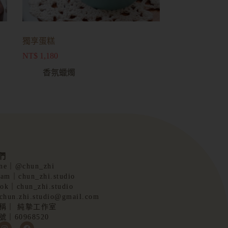
獨享蛋糕
NT$
1,180
香氛蠟燭
們
e｜@chun_zhi
ram｜chun_zhi.studio
ok｜chun_zhi.studio
hun.zhi.studio@gmail.com
稱｜ 純摯工作室
｜60968520