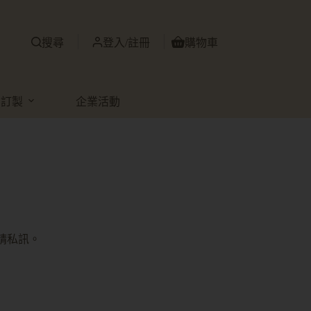
搜尋
登入/註冊
購物車
品訂製
企業活動
請私訊。